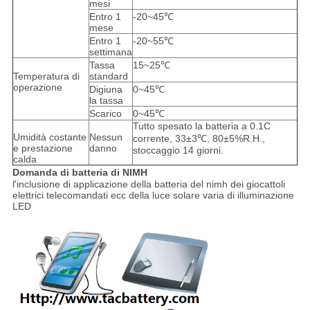
mesi
Entro 1
-20~45℃
mese
Entro 1
-20~55℃
settimana
Tassa
15~25℃
Temperatura di
standard
operazione
Digiuna
0~45℃
la tassa
Scarico
0~45℃
Tutto spesato la batteria a 0.1C
Umidità costante
Nessun
corrente, 33±3℃, 80±5%R.H.,
e prestazione
danno
stoccaggio 14 giorni.
calda
Domanda di batteria di NIMH
l'inclusione di applicazione della batteria del nimh dei giocattoli
elettrici telecomandati ecc della luce solare varia di illuminazione
LED