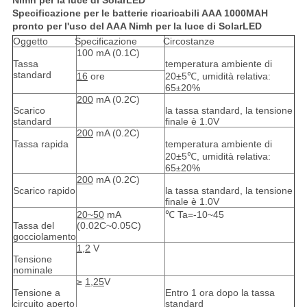
Nimh per la luce di SolarLED
Specificazione per le batterie ricaricabili AAA 1000MAH
pronto per l'uso del AAA Nimh per la luce di SolarLED
Oggetto
Specificazione
Circostanze
100 mA (0.1C)
Tassa
temperatura ambiente di
standard
16
ore
20±5℃, umidità relativa:
65
20%
±
200
mA (0.2C)
Scarico
la tassa standard, la tensione
standard
finale è 1.0V
200
mA (0.2C)
Tassa rapida
temperatura ambiente di
20±5℃, umidità relativa:
65
20%
±
200
mA (0.2C)
Scarico rapido
la tassa standard, la tensione
finale è 1.0V
20~50
mA
℃ Ta=-10~45
Tassa del
(0.02C~0.05C)
gocciolamento
1,2
V
Tensione
nominale
≥
1,25
V
Tensione a
Entro 1 ora dopo la tassa
circuito aperto
standard