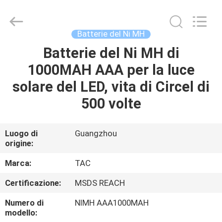
Zhou
Sunland
New
Energy
Technology
Batterie del Ni MH
Co.,
Ltd..
Batterie del Ni MH di
CASA
All
Rights
Reserved.
1000MAH AAA per la luce
PRODOTTI
solare del LED, vita di Circel di
500 volte
VIDEO
Luogo di
Guangzhou
origine:
CIRCA
NOI
Marca:
TAC
Certificazione:
MSDS REACH
GIRO
Numero di
NIMH AAA1000MAH
DELLA
modello: