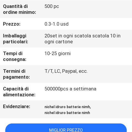
FABBRICA
Quantità di
500 pc
ordine minimo:
CONTROLLO
Prezzo:
0.3-1.0 usd
DI
Imballaggi
20set in ogni scatola scatola 10 in
QUALITÀ
particolari:
ogni cartone
Tempi di
10-25 giorni
consegna:
CONTATTICI
Termini di
T/T, LC, Paypal, ecc.
pagamento:
NOTIZIE
Capacità di
500000pcs a settimana
alimentazione:
CASI
Evidenziare:
,
nichel idruro batterie nimh
nichel idruro batterie nimh
RICHIEDA
UNA
MIGLIOR PREZZO