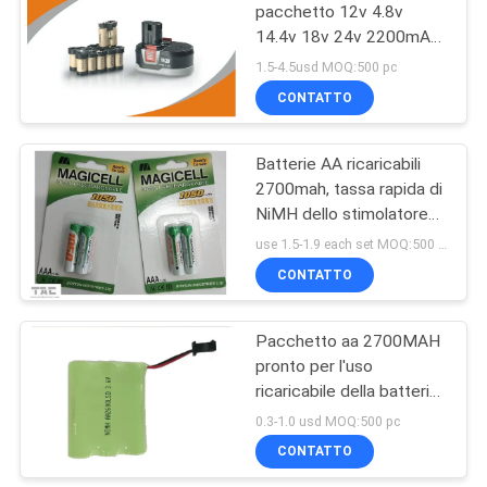
pacchetto 12v 4.8v
14.4v 18v 24v 2200mAh
della batteria delle
1.5-4.5usd MOQ:500 pc
macchine utensili Ni-MH
CONTATTO
Batterie AA ricaricabili
2700mah, tassa rapida di
NiMH dello stimolatore
entro 15 minuti
use 1.5-1.9 each set MOQ:500 pc
CONTATTO
Pacchetto aa 2700MAH
pronto per l'uso
ricaricabile della batteria
di Nimh per la luce del
0.3-1.0 usd MOQ:500 pc
LED
CONTATTO