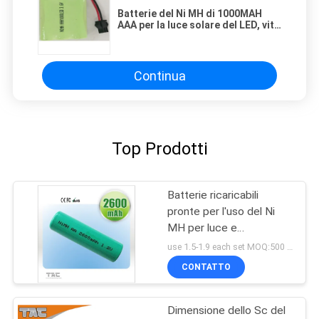
Batterie del Ni MH di 1000MAH
AAA per la luce solare del LED, vita
di Circel di 500 volte
Continua
Top Prodotti
Batterie ricaricabili
pronte per l'uso del Ni
MH per luce e
telecomando solari
use 1.5-1.9 each set MOQ:500 pc
CONTATTO
Dimensione dello Sc del