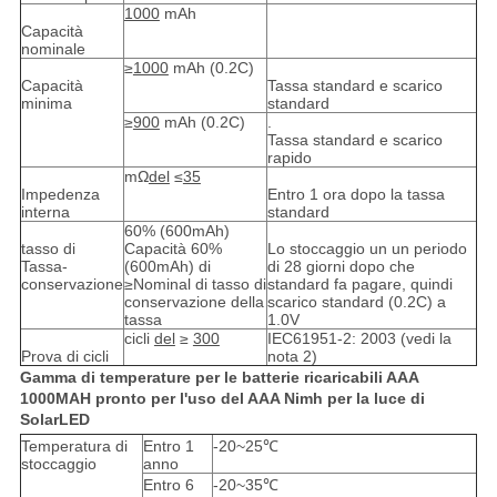
1000
mAh
Capacità
nominale
≥
1000
mAh (0.2C)
Capacità
Tassa standard e scarico
minima
standard
≥
900
mAh (0.2C)
.
Tassa standard e scarico
rapido
mΩ
del
≤
35
Impedenza
Entro 1 ora dopo la tassa
interna
standard
60% (600mAh)
tasso di
Capacità 60%
Lo stoccaggio un un periodo
Tassa-
(600mAh) di
di 28 giorni dopo che
conservazione
≥Nominal di tasso di
standard fa pagare, quindi
conservazione della
scarico standard (0.2C) a
tassa
1.0V
cicli
del
≥
300
IEC61951-2: 2003 (vedi la
Prova di cicli
nota 2)
Gamma di temperature per le batterie ricaricabili AAA
1000MAH pronto per l'uso del AAA Nimh per la luce di
SolarLED
Temperatura di
Entro 1
-20~25℃
stoccaggio
anno
Entro 6
-20~35℃