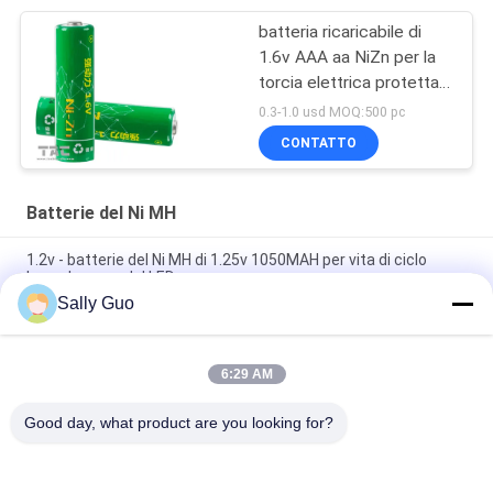
batteria ricaricabile di
1.6v AAA aa NiZn per la
torcia elettrica protetta
contro le esplosioni
0.3-1.0 usd MOQ:500 pc
CONTATTO
Batterie del Ni MH
1.2v - batterie del Ni MH di 1.25v 1050MAH per vita di ciclo
lunga leggera del LED
Sally Guo
batterie ricaricabili di idruro di metallo di nichel delle cellule
250H del bottone di 6V Nimh
6:29 AM
batterie ricaricabili di idruro di metallo di nichel ad alta
temperatura di 12V aa 1700mAh
Good day, what product are you looking for?
Categorie popolari
Tutti