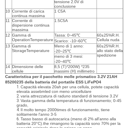
tensione 2.0V di
conclusione
10
Corrente di carica
1 C5A
continua massima
11
Corrente di
1.5C5A
dispersione continua
massima
12
Gamma di
Tassa: 0~45℃
60±25%R.H.
OperationTemperature
Cellula nuda
Scarico: -10~60℃
13
Gamma di
Meno di 1 anno:
60±25%R.H.
StorageTemperature
allo stato della
-20~25℃
spedizione
meno di 3 mesi:
-20~40℃
14
Dimensione delle
8,5 (T)*200W) *235
cellule
massimi (H) millimetro
Caratteristica per il pacchetto molle prismatico 3.2V 21AH
85200235 della batteria del portatile ESS LiFePO4
1.
Capacità elevata 20ah per una cellula, potete capacità
elevata assebmled con meno unicellulare
2.
varia attrezzatura di raduno standard di tensione 3.2V
3.
Vasta gamma della temperatura di funzionamento; 0-45
grado,
4.
Il molto tempo 2000times di funzionamento, tiene
solitamente l'anno 3-5
6.
Tasso basso di autoscarica (meno di 2% all'anno alla
batteria 20°C).the rimangono la capacità sono 70% per la