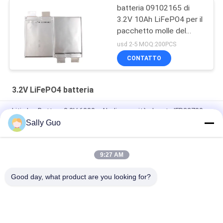
batteria 09102165 di
3.2V 10Ah LiFePO4 per il
pacchetto molle del
sacchetto della batteria
usd 2-5 MOQ:200PCS
di stazione della tassa
CONTATTO
3.2V LiFePO4 batteria
Litio Ion Battery 3.2V 6000mAh di capacità elevata IFR32700
Sally Guo
Pacchetto della batteria di IFR32140 2S1P 6.4V 15AH 3.2V
LiFePO4 per solare di recinzione elettrico alimentato
9:27 AM
batteria LPF42173205 di 113AH 3.2V LiFePO4 per la cellula
prismatica di ESS e di EV
Good day, what product are you looking for?
Categorie popolari
Tutti