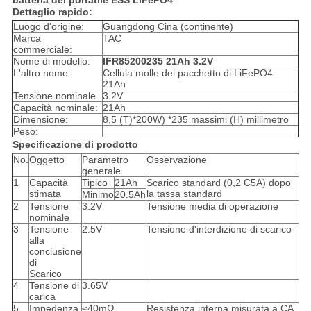
batteria del portatile ESS LiFePO4
Dettaglio rapido:
Luogo d'origine:
Guangdong Cina (continente)
Marca
TAC
commerciale:
Nome di modello:
IFR85200235 21Ah 3.2V
L'altro nome:
Cellula molle del pacchetto di LiFePO4
21Ah
Tensione nominale
3.2V
Capacità nominale:
21Ah
Dimensione:
8,5 (T)*200W) *235 massimi (H) millimetro
Peso:
Specificazione di prodotto
No.
Oggetto
Parametro
Osservazione
generale
1
Capacità
Tipico
21Ah
Scarico standard (0,2 C5A) dopo
stimata
la tassa standard
Minimo
20.5Ah
2
Tensione
3.2V
Tensione media di operazione
nominale
3
Tensione
2.5V
Tensione d'interdizione di scarico
alla
conclusione
di
Scarico
4
Tensione di
3.65V
carica
5
Impedenza
≤40mΩ
Resistenza interna misurata a CA