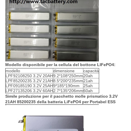
Modello disponibile per la cellula del bottone LIFePO4:
modello
dimensione
capacità
LPF92108250 3.2V 20AH
9.2*108*250mm
20ah
LPF85200235 3.2V 21AH
8.5*200*235mm
21ah
LPF09185190 3.2V 25AH
9*185*190mm
25ah
LPF27135206 3.2V 60AH
2.7*135*206mm
60ah
Simile produzione per il pacchetto molle prismatico 3.2V
21AH 85200235 della batteria LiFePO4 per Portabel ESS