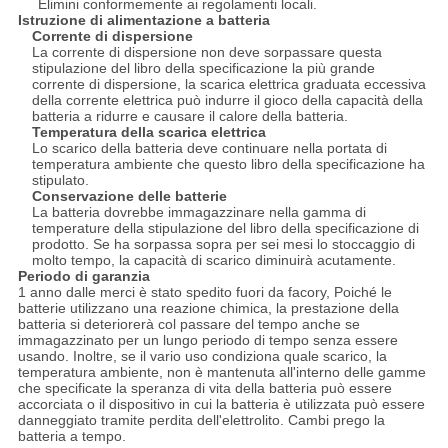
Elimini conformemente ai regolamenti locali.
Istruzione di alimentazione a batteria
Corrente di dispersione
La corrente di dispersione non deve sorpassare questa
stipulazione del libro della specificazione la più grande
corrente di dispersione, la scarica elettrica graduata eccessiva
della corrente elettrica può indurre il gioco della capacità della
batteria a ridurre e causare il calore della batteria.
Temperatura della scarica elettrica
Lo scarico della batteria deve continuare nella portata di
temperatura ambiente che questo libro della specificazione ha
stipulato.
Conservazione delle batterie
La batteria dovrebbe immagazzinare nella gamma di
temperature della stipulazione del libro della specificazione di
prodotto. Se ha sorpassa sopra per sei mesi lo stoccaggio di
molto tempo, la capacità di scarico diminuirà acutamente.
Periodo di garanzia
1 anno dalle merci è stato spedito fuori da facory, Poiché le
batterie utilizzano una reazione chimica, la prestazione della
batteria si deteriorerà col passare del tempo anche se
immagazzinato per un lungo periodo di tempo senza essere
usando. Inoltre, se il vario uso condiziona quale scarico, la
temperatura ambiente, non è mantenuta all'interno delle gamme
che specificate la speranza di vita della batteria può essere
accorciata o il dispositivo in cui la batteria è utilizzata può essere
danneggiato tramite perdita dell'elettrolito. Cambi prego la
batteria a tempo.