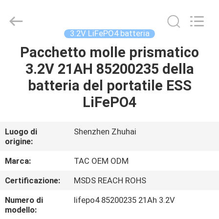
Zhou
Sunland
New
Energy
Technology
3.2V LiFePO4 batteria
Co.,
Ltd..
Pacchetto molle prismatico
CASA
All
Rights
Reserved.
3.2V 21AH 85200235 della
PRODOTTI
batteria del portatile ESS
LiFePO4
VIDEO
Luogo di
Shenzhen Zhuhai
origine:
CIRCA
NOI
Marca:
TAC OEM ODM
Certificazione:
MSDS REACH ROHS
GIRO
Numero di
lifepo4 85200235 21Ah 3.2V
DELLA
modello: