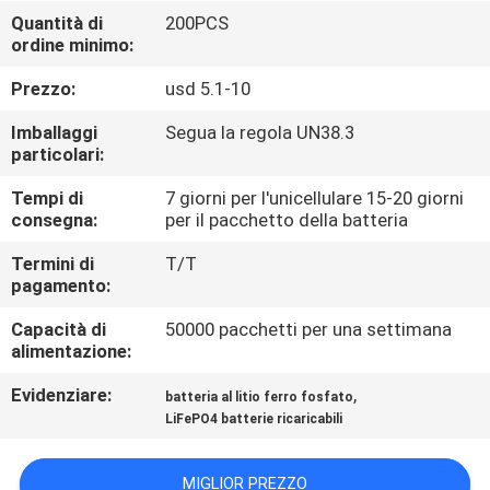
FABBRICA
Quantità di
200PCS
ordine minimo:
CONTROLLO
Prezzo:
usd 5.1-10
DI
Imballaggi
Segua la regola UN38.3
QUALITÀ
particolari:
Tempi di
7 giorni per l'unicellulare 15-20 giorni
consegna:
per il pacchetto della batteria
CONTATTICI
Termini di
T/T
pagamento:
NOTIZIE
Capacità di
50000 pacchetti per una settimana
alimentazione:
CASI
Evidenziare:
,
batteria al litio ferro fosfato
LiFePO4 batterie ricaricabili
RICHIEDA
UNA
MIGLIOR PREZZO