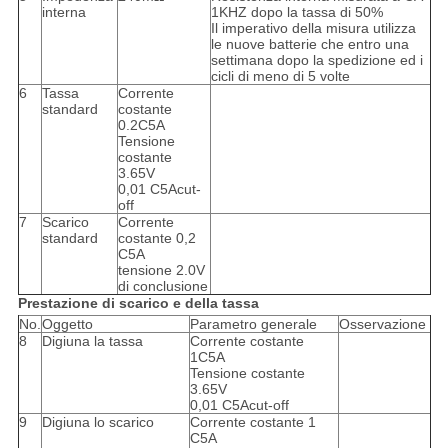
interna
1KHZ dopo la tassa di 50%
Il imperativo della misura utilizza
le nuove batterie che entro una
settimana dopo la spedizione ed i
cicli di meno di 5 volte
6
Tassa
Corrente
standard
costante
0.2C5A
Tensione
costante
3.65V
0,01 C5Acut-
off
7
Scarico
Corrente
standard
costante 0,2
C5A
tensione 2.0V
di conclusione
Prestazione di scarico e della tassa
No.
Oggetto
Parametro generale
Osservazione
8
Digiuna la tassa
Corrente costante
1C5A
Tensione costante
3.65V
0,01 C5Acut-off
9
Digiuna lo scarico
Corrente costante 1
C5A