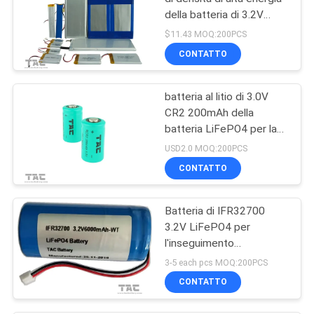
della batteria di 3.2V
LifeP04 11585135Fe
$11.43 MOQ:200PCS
10Ah
CONTATTO
batteria al litio di 3.0V
CR2 200mAh della
batteria LiFePO4 per la
penna meridiana
USD2.0 MOQ:200PCS
CONTATTO
Batteria di IFR32700
3.2V LiFePO4 per
l'inseguimento
attrezzatura e del recinto
3-5 each pcs MOQ:200PCS
elettrico solare
CONTATTO