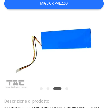
CITAZIONE
MIGLIOR PREZZO
MAPPA
DEL
SITO
PRIVACY
POLICY
Descrizione di prodotto