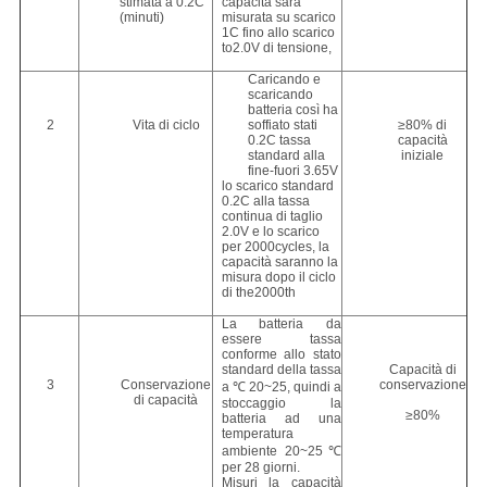
stimata a 0.2C
capacità sarà
(minuti)
misurata su scarico
1C fino allo scarico
to2.0V di tensione,
Caricando e
scaricando
batteria così ha
2
Vita di ciclo
soffiato stati
≥80% di
0.2C tassa
capacità
standard alla
iniziale
fine-fuori 3.65V
lo scarico standard
0.2C alla tassa
continua di taglio
2.0V e lo scarico
per 2000cycles, la
capacità saranno la
misura dopo il ciclo
di the2000th
La batteria da
essere tassa
conforme allo stato
standard della tassa
Capacità di
3
Conservazione
conservazione
a ℃ 20~25, quindi a
di capacità
stoccaggio la
≥80%
batteria ad una
temperatura
ambiente 20~25℃
per 28 giorni.
Misuri la capacità