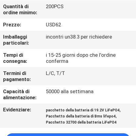
FABBRICA
Quantità di
200PCS
ordine minimo:
CONTROLLO
Prezzo:
USD62
DI
Imballaggi
incontri un38.3 per richiedere
QUALITÀ
particolari:
Tempi di
i 15-25 giorni dopo che l'ordine
consegna:
conferma
CONTATTICI
Termini di
L/C, T/T
pagamento:
NOTIZIE
Capacità di
50000 alla settimana
alimentazione:
CASI
Evidenziare:
,
pacchetto della batteria di 19.2V LiFePO4
,
Pacchetto della batteria di Bms lifepo4
RICHIEDA
Pacchetto 32700 della batteria LiFePO4
UNA