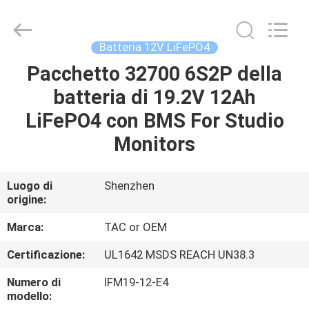
Zhou
Sunland
New
Energy
Technology
Batteria 12V LiFePO4
Co.,
Ltd..
Pacchetto 32700 6S2P della
CASA
All
Rights
Reserved.
batteria di 19.2V 12Ah
PRODOTTI
LiFePO4 con BMS For Studio
Monitors
VIDEO
Luogo di
Shenzhen
origine:
CIRCA
NOI
Marca:
TAC or OEM
Certificazione:
UL1642 MSDS REACH UN38.3
GIRO
Numero di
IFM19-12-E4
DELLA
modello: