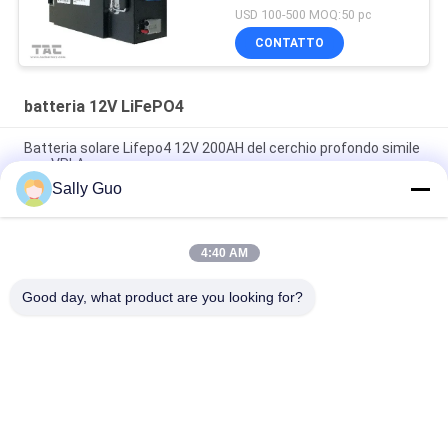
USD 100-500 MOQ:50 pc
CONTATTO
batteria 12V LiFePO4
Batteria solare Lifepo4 12V 200AH del cerchio profondo simile
con VRLA
Sally Guo
pacchetto della batteria di 7.2Ah 12V LifePO4 per la
sostituzione acida al piombo leggera di sostegno e solare
4:40 AM
Batteria al litio ad alta temperatura 12V 20AH 40135 4S1P per
aree pericolose
Good day, what product are you looking for?
Categorie popolari
Tutti
Sistema Portatile Di 
Cilindrica Batteria 
Immagazzinamento 
Agli Ioni Di Litio
Dell'energia