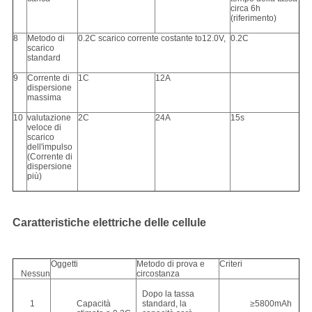
circa 6h
(riferimento)
8
Metodo di
0.2C scarico corrente costante to12.0V,
0.2C
scarico
standard
9
Corrente di
1C
12A
dispersione
massima
10
valutazione
2C
24A
15s
veloce di
scarico
dell'impulso
(Corrente di
dispersione
più)
Caratteristiche elettriche delle cellule
Oggetti
Metodo di prova e
Criteri
Nessun
circostanza
Dopo la tassa
1
Capacità
standard, la
≥5800mAh