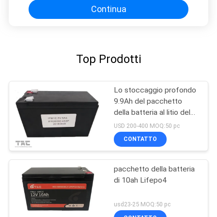
Continua
Top Prodotti
Lo stoccaggio profondo
9.9Ah del pacchetto
della batteria al litio del
ciclo 12V sostituisce la
USD 200-400 MOQ:50 pc
batteria del GEL
CONTATTO
pacchetto della batteria
di 10ah Lifepo4
usd23-25 MOQ:50 pc