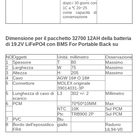
dopo i 30 giorni con
1C a ℃ 20~25
come capacità di
conservazione
Dimensione per il pacchetto 32700 12AH della batteria
di 19.2V LiFePO4 con BMS For Portable Back su
NO
Oggetti
Unità: millimetro
Osservazione
1
Spessore
T
80
Massimo.
2
Larghezza
W
75
Massimo
3
Altezza
H
205
Massimo
4
Cavo
AGW 16# O 18#
5
Connettore
MOLEX originale
39014031-3P
5
Lunghezza di cavo di
L3
302 +/- 2
Millimetro
scarico
6
PCM
70*50*10MM
Max
NTC
10K
Sul PCM
Ptc
TRB900 2P
Sul PCM
7
PVC
Blu
8
Bordo dell'epossidico
giallo
Raduno
FR4
UL94-V0