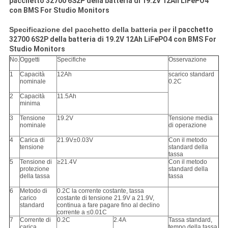
pacchetto 32700 6S2P della batteria di 19.2V 12Ah LiFePO4
con BMS For Studio Monitors
Specificazione del pacchetto della batteria per
il pacchetto
32700 6S2P della batteria di 19.2V 12Ah LiFePO4 con BMS For
Studio Monitors
No.
Oggetti
Specifiche
Osservazione
1
Capacità
12Ah
scarico standard
nominale
0.2C
2
Capacità
11.5Ah
minima
3
Tensione
19.2V
Tensione media
nominale
di operazione
4
Carica di
21.9V±0.03V
Con il metodo
tensione
standard della
tassa
5
Tensione di
≥21.4V
Con il metodo
protezione
standard della
della tassa
tassa
6
Metodo di
0.2C la corrente costante, tassa
carico
costante di tensione 21.9V a 21.9V,
standard
continua a fare pagare fino al declino
corrente a ≤0.01C
7
Corrente di
0.2C
2.4A
Tassa standard,
carica
tempo della tassa