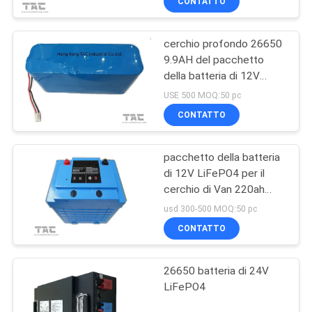
CONTATTO
cerchio profondo 26650
9.9AH del pacchetto
della batteria di 12V
LiFePO4 per potere di
USE 500 MOQ:50 pc
sostegno ESS portatile
CONTATTO
pacchetto della batteria
di 12V LiFePO4 per il
cerchio di Van 220ah
Deep 2000 volte
usd 300-500 MOQ:50 pc
CONTATTO
26650 batteria di 24V
LiFePO4