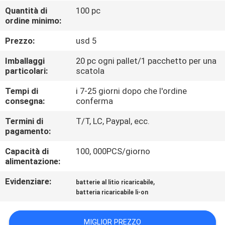
FABBRICA
Quantità di
100 pc
ordine minimo:
CONTROLLO
Prezzo:
usd 5
DI
Imballaggi
20 pc ogni pallet/1 pacchetto per una
QUALITÀ
particolari:
scatola
Tempi di
i 7-25 giorni dopo che l'ordine
consegna:
conferma
CONTATTICI
Termini di
T/T, LC, Paypal, ecc.
pagamento:
NOTIZIE
Capacità di
100, 000PCS/giorno
alimentazione:
CASI
Evidenziare:
,
batterie al litio ricaricabile
batteria ricaricabile li-on
RICHIEDA
UNA
MIGLIOR PREZZO