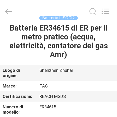
Zhou
Sunland
New
Energy
Technology
Batteria LiSOCl2
Co.,
Ltd..
Batteria ER34615 di ER per il
CASA
All
Rights
Reserved.
metro pratico (acqua,
PRODOTTI
elettricità, contatore del gas
Amr)
VIDEO
Luogo di
Shenzhen Zhuhai
origine:
CIRCA
NOI
Marca:
TAC
Certificazione:
REACH MSDS
GIRO
Numero di
ER34615
DELLA
modello: