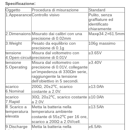
Specificazione:
Oggetto
Procedura di misurazione
Standard
1.Appearance
Controllo visivo
Pulito, senza
graffiature ed
identificato
chiaramente
2.Dimenaions
Misurato dai calibri con una
Maxφ34.2×61.5mm
precisione di 0.02mm
3.Weight
Pesato da equilibrio con
106g massimo
precisione di 0.1g
tensione
Misura dal voltometro con
≥3.65V
4.Open-circuit
precisione di 0.01V
tensione
Misura dal voltometro con
≥3.40V
5.Operating
precisione di 0.01V, collegante
un'impedenza di 330Ωin serie,
raggiungente la tensione
dell'obiettivo in 5 secondi.
scarico
200Ω, 20±2℃, scarico
≥13.0Ah
6.Nominal
costante a 2.0V.
scarico
30Ω, 20±2℃, scarico costante
≥10.0Ah
7.Rapid
a 2.0V.
8.
Scarico a
Metta la batteria nella
≥13.5Ah
temperatura
temperatura ambiente
elevata
costante di 55±2℃ per 16 ore,
scarico a 200Ω a 2.0V/cell.
9.Discharge
Metta la batteria nella
≥6.5Ah