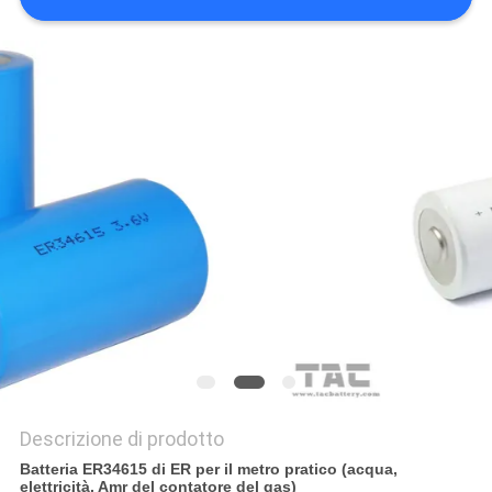
CITAZIONE
MAPPA
DEL
SITO
PRIVACY
POLICY
Descrizione di prodotto
Batteria ER34615 di ER per il metro pratico (acqua,
elettricità, Amr del contatore del gas)