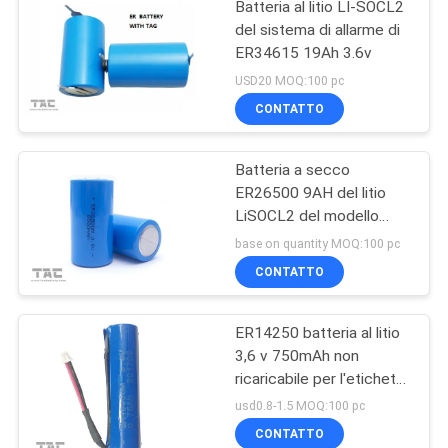
Batteria al litio LI-SOCL2
del sistema di allarme di
ER34615 19Ah 3.6v
USD20 MOQ:100 pc
CONTATTO
Batteria a secco
ER26500 9AH del litio
LiSOCL2 del modello
3.6v di C per
base on quantity MOQ:100 pc
l'amperometro del
CONTATTO
contatore per acqua
ER14250 batteria al litio
3,6 v 750mAh non
ricaricabile per l'etichetta
elettronica
usd0.8-1.5 MOQ:100 pc
CONTATTO