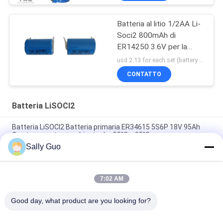
Batteria al litio 1/2AA Li-
Soci2 800mAh di
ER14250 3.6V per la
batteria ad alta
usd 2.13 for each set (battery with tag) MOQ:100 pc
temperatura
CONTATTO
Batteria LiSOCl2
Batteria LiSOCl2 Batteria primaria ER34615 5S6P 18V 95Ah
Con temperatura ambiente da -55°C a 85°C
Sally Guo
Batteria LiSOCl2 non ricaricabile a larga temperatura 3.6V
ER34615 19000mAh per Smart Lock City Bike
7:02 AM
Non ricaricabile 3.6V LiSOCL2 batteria ER26500 9AH con
connettore JST per apparecchiature repellenti per zanzare
Good day, what product are you looking for?
Categorie popolari
Tutti