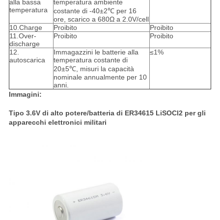
alla bassa
temperatura ambiente
temperatura
costante di -40±2℃ per 16
ore, scarico a 680Ω a 2.0V/cell
10.Charge
Proibito
Proibito
11.Over-
Proibito
Proibito
discharge
12.
Immagazzini le batterie alla
≤1%
autoscarica
temperatura costante di
20±5℃, misuri la capacità
nominale annualmente per 10
anni.
Immagini:
Tipo 3.6V di alto potere/batteria di ER34615 LiSOCl2 per gli
apparecchi elettronici militari