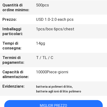
FABBRICA
Quantità di
500pcs
ordine minimo:
CONTROLLO
Prezzo:
USD 1.0-2.0 each pcs
DI
Imballaggi
1pcs/box 6pcs/chest
QUALITÀ
particolari:
Tempi di
14gg
consegna:
CONTATTICI
Termini di
T / TL / C
pagamento:
NOTIZIE
Capacità di
10000Piece-giorni
alimentazione:
CASI
Evidenziare:
,
batteria ai polimeri di litio
batterie agli ioni di litio polimero
RICHIEDA
UNA
MIGLIOR PREZZO