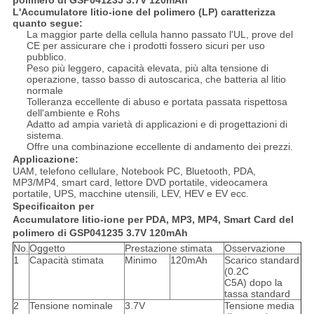
polimero di GSP041235 3.7V 120mAh
L'Accumulatore litio-ione del polimero (LP) caratterizza
quanto segue:
La maggior parte della cellula hanno passato l'UL, prove del
CE per assicurare che i prodotti fossero sicuri per uso
pubblico.
Peso più leggero, capacità elevata, più alta tensione di
operazione, tasso basso di autoscarica, che batteria al litio
normale
Tolleranza eccellente di abuso e portata passata rispettosa
dell'ambiente e Rohs
Adatto ad ampia varietà di applicazioni e di progettazioni di
sistema.
Offre una combinazione eccellente di andamento dei prezzi.
Applicazione:
UAM, telefono cellulare, Notebook PC, Bluetooth, PDA,
MP3/MP4, smart card, lettore DVD portatile, videocamera
portatile, UPS, macchine utensili, LEV, HEV e EV ecc.
Specificaiton per
Accumulatore litio-ione per PDA, MP3, MP4, Smart Card del
polimero di GSP041235 3.7V 120mAh
No.
Oggetto
Prestazione stimata
Osservazione
1
Capacità stimata
Minimo
120mAh
Scarico standard
(0.2C
C5A) dopo la
tassa standard
2
Tensione nominale
3.7V
Tensione media