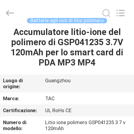
Zhou
Sunland
New
Energy
Technology
Batterie agli ioni di litio polimero
Co.,
Ltd..
Accumulatore litio-ione del
CASA
All
Rights
Reserved.
polimero di GSP041235 3.7V
PRODOTTI
120mAh per lo smart card di
PDA MP3 MP4
VIDEO
Luogo di
Guangzhou
origine:
CIRCA
NOI
Marca:
TAC
Certificazione:
UL RoHs CE
GIRO
Numero di
Litio ione polimero GSP041235 3.7 v
DELLA
modello:
120mAh