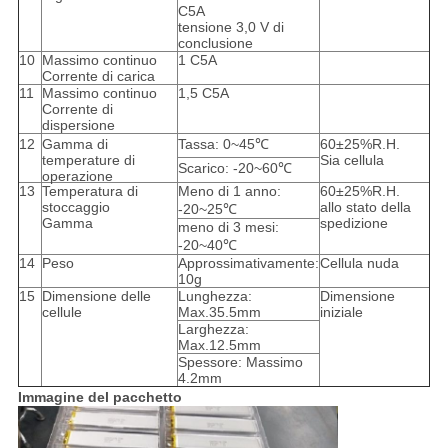
C5A
tensione 3,0 V di
conclusione
10
Massimo continuo
1 C5A
Corrente di carica
11
Massimo continuo
1,5 C5A
Corrente di
dispersione
12
Gamma di
Tassa: 0~45℃
60±25%R.H.
temperature di
Sia cellula
Scarico: -20~60℃
operazione
13
Temperatura di
Meno di 1 anno:
60±25%R.H.
stoccaggio
allo stato della
-20~25℃
Gamma
spedizione
meno di 3 mesi:
-20~40℃
14
Peso
Approssimativamente:
Cellula nuda
10g
15
Dimensione delle
Lunghezza:
Dimensione
cellule
Max.35.5mm
iniziale
Larghezza:
Max.12.5mm
Spessore: Massimo
4.2mm
Immagine del pacchetto