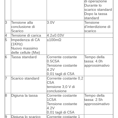
di operazione
Durante lo
scarico standard
Dopo la tassa
standard
3
Tensione alla
3.0V
Tensione
conclusione di
d'interdizione di
Scarico
scarico
4
Tensione di carica
4.2±0.03V
5
Impedenza di CA
≤100mΩ
(1KHz)
Nuovo massimo
delle cellule (Mw)
6
Tassa standard
Corrente costante
Tempo della
0.5C5A
tassa: 4.0h
Tensione costante
approssimativo
4.2V
0,01 tagli di C5A
7
Scarico standard
Corrente costante 0,2
C5A
tensione 3,0 V di
conclusione
8
Digiuna la tassa
Corrente costante
Tempo della
1C5A
tassa: 2.5h
Tensione costante
approssimativo
4.2V
0,01 tagli di C5A
9
Digiuna lo scarico
Corrente costante 1