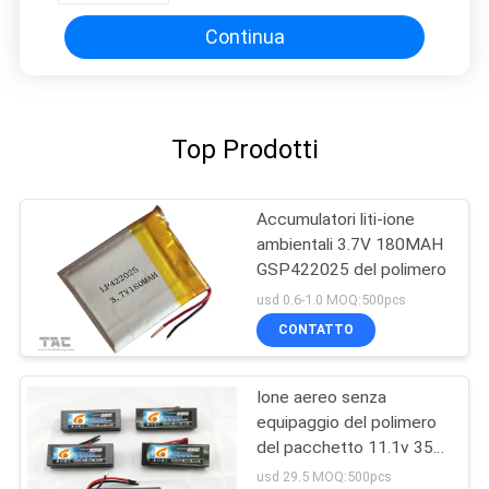
Continua
Top Prodotti
Accumulatori liti-ione
ambientali 3.7V 180MAH
GSP422025 del polimero
usd 0.6-1.0 MOQ:500pcs
CONTATTO
Ione aereo senza
equipaggio del polimero
del pacchetto 11.1v 35C
6000mah della batteria
usd 29.5 MOQ:500pcs