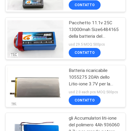
del veicolo
CONTATTO
Pacchetto 11.1v 25C
13000mah Size6484165
della batteria del
polimero del litio
usd 29.5 MOQ:500pcs
dell'elicottero del UAV
CONTATTO
RC
Batteria ricaricabile
1055275 20Ah dello
Litio-ione 3.7V per la
Banca di potere
usd 2.0 each pcs MOQ:500pcs
CONTATTO
gli Accumulatori liti-ione
del polimero 4Ah 936060