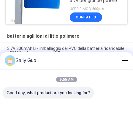
3.7v per grande potere
della capacità contano
USD8-9 MOQ:500pcs
CONTATTO
batterie agli ioni di litio polimero
3.7V 300mAh Li - imballaggio del PVC della batteria ricaricabile
452530 del polimero per IOT
Sally Guo
Batterie ricaricabili in polimero agli ioni di litio per IOT
LP093040
9:55 AM
Batterie al litio LP602535 3,7V 500mAh Per piccoli prodotti per
la casa
Good day, what product are you looking for?
Categorie popolari
Tutti
Sistema Portatile Di 
Cilindrica Batteria 
Immagazzinamento 
Agli Ioni Di Litio