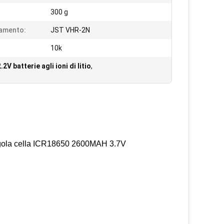
300 g
amento:
JST VHR-2N
10k
.2V batterie agli ioni di litio
,
singola cella ICR18650 2600MAH 3.7V