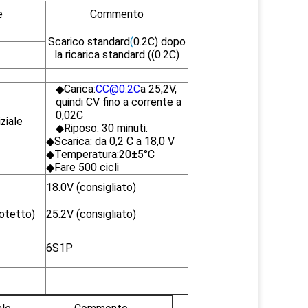
e
Commento
Scarico standard
(
0.2C) dopo
la ricarica standard ((0.2C)
◆Carica:
CC@0.2C
a 25,2V,
quindi CV fino a corrente a
0,02C
ziale
◆Riposo: 30 minuti.
◆Scarica: da 0,2 C a 18,0 V
◆Temperatura:20±5°C
◆Fare 500 cicli
18.0V (consigliato)
rotetto)
25.2V (consigliato)
6S1P