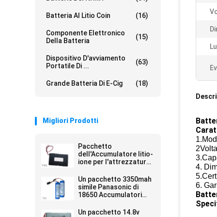
Vo
Batteria Al Litio Coin
(16)
Di
Componente Elettronico
(15)
Della Batteria
Lu
Dispositivo D'avviamento
(63)
Portatile Di ...
Ev
Grande Batteria Di E-Cig
(18)
Descri
Batte
Migliori Prodotti
Carat
1.Mode
Pacchetto
2Volta
dell'Accumulatore litio-
3.Cap
ione per l'attrezzatura
4. Di
di telecomunicazioni
5.Cer
18650 13.2AH 3.7V
Un pacchetto 3350mah
6. Gar
simile Panasonic di
Batte
18650 Accumulatori
liti-ione per la bici dirige
Specif
l'illuminazione
Un pacchetto 14.8v