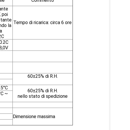
le
Commento
ante
, poi
stante
Tempo di ricarica: circa 6 ore
ndo la
ca
2C
0.2C
18,0V
60±25% di R.H.
25°C
60±25% di R.H.
°C ~
nello stato di spedizione
Dimensione massima