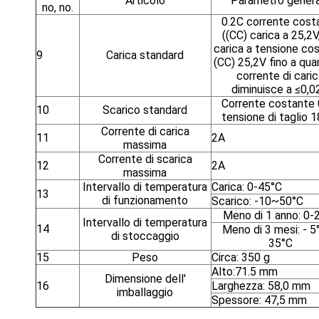
Articolo
Parametro genera
no, no.
0.2C corrente cost
((CC) carica a 25,2V
carica a tensione co
9
Carica standard
(CC) 25,2V fino a qua
corrente di cari
diminuisce a ≤0,0
Corrente costante 
10
Scarico standard
tensione di taglio 
Corrente di carica
11
2A
massima
Corrente di scarica
12
2A
massima
Intervallo di temperatura
Carica: 0-45°C
13
di funzionamento
Scarico: -10~50°C
Meno di 1 anno: 0-
Intervallo di temperatura
14
Meno di 3 mesi: - 5
di stoccaggio
35°C
15
Peso
Circa: 350 g
Alto:71.5 mm
Dimensione dell'
16
Larghezza: 58,0 mm
imballaggio
Spessore: 47,5 mm