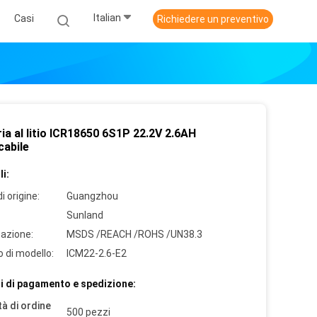
Italian
Casi
Richiedere un preventivo
ia al litio ICR18650 6S1P 22.2V 2.6AH
cabile
i:
i origine:
Guangzhou
Sunland
cazione:
MSDS /REACH /ROHS /UN38.3
 di modello:
ICM22-2.6-E2
i di pagamento e spedizione:
à di ordine
500 pezzi