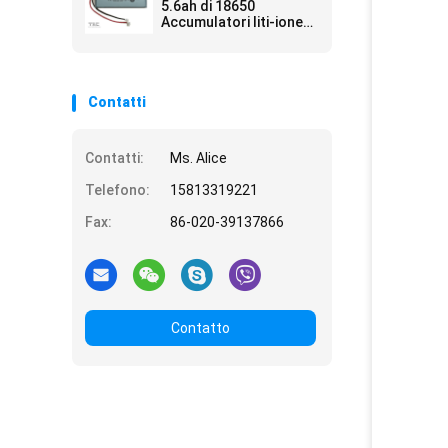
5.6ah di 18650
Accumulatori liti-ione
con UL2054 per
illuminazione di via
Contatti
Contatti:
Ms. Alice
Telefono:
15813319221
Fax:
86-020-39137866
Contatto