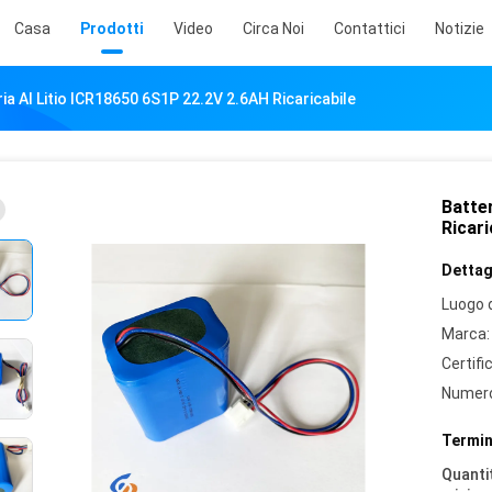
Casa
Prodotti
Video
Circa Noi
Contattici
Notizie
ia Al Litio ICR18650 6S1P 22.2V 2.6AH Ricaricabile
Batter
Ricari
Dettagl
Luogo d
Marca:
Certifi
Numero
Termin
Quantit