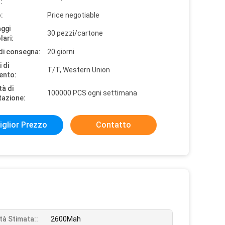
:
:
Price negotiable
aggi
30 pezzi/cartone
lari:
di consegna:
20 giorni
 di
T/T, Western Union
ento:
tà di
100000 PCS ogni settimana
tazione:
iglior Prezzo
Contatto
tà Stimata::
2600Mah