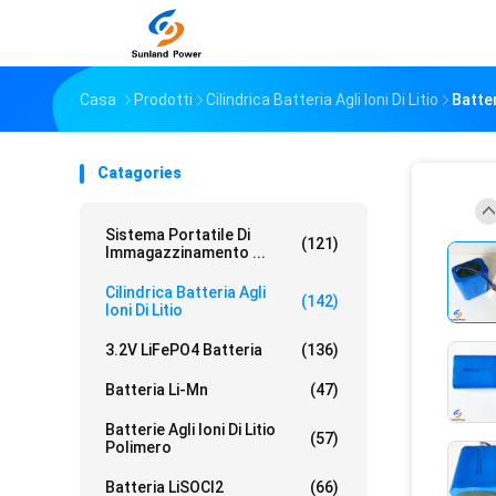
Casa
Prodotti
Cilindrica Batteria Agli Ioni Di Litio
Batter
Catagories
Sistema Portatile Di
(121)
Immagazzinamento ...
Cilindrica Batteria Agli
(142)
Ioni Di Litio
3.2V LiFePO4 Batteria
(136)
Batteria Li-Mn
(47)
Batterie Agli Ioni Di Litio
(57)
Polimero
Batteria LiSOCl2
(66)