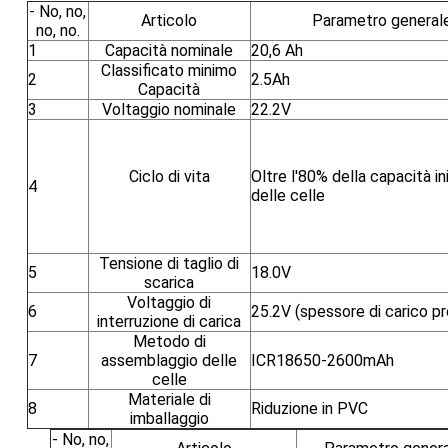
- No, no,
Articolo
Parametro general
no, no.
1
Capacità nominale
20,6 Ah
Classificato minimo
2
2.5Ah
Capacità
3
Voltaggio nominale
22.2V
Ciclo di vita
Oltre l'80% della capacità ini
4
delle celle
Tensione di taglio di
5
18.0V
scarica
Voltaggio di
6
25.2V (spessore di carico p
interruzione di carica
Metodo di
7
assemblaggio delle
ICR18650-2600mAh
celle
Materiale di
8
Riduzione in PVC
imballaggio
- No, no,