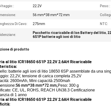
ltaggio::
22.2V
Peso::
mensione:
56 mm*38 mm*72 mm
Colleg
nghezza Di Cavo:
275mm
NTC:
Pacchetto ricaricabile di Ion Battery del litio
,
22
idenziare:
6S1P batterie agli ioni di litio
zione di prodotto
ria al litio ICR18650 6S1P 22.2V 2.6AH Ricaricabile
teristica:
llo: batterie agli ioni di litio 18650 6SP assemblate da una 
ggio: 22,2V, tensione di carica completa 25,2V
acità: 2600mAh, Mini capacità 2500mah
56 mm*38 mm*72 mm,
mensione:
Peso: 300 g
tificato: CE, UL, ROHS, REACH UN38.3 Certificazione
anzia di 1 anno
ria al litio ICR18650 6S1P 22.2V 2.6AH Ricaricabile
icità: