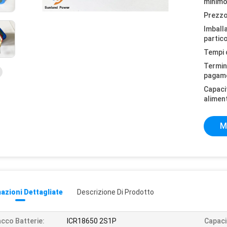
minimo
Prezzo
Imball
partico
Tempi 
Termini
pagam
Capaci
alimen
M
azioni Dettagliate
Descrizione Di Prodotto
cco Batterie:
ICR18650 2S1P
Capaci