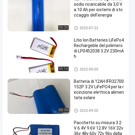
sodio ricaricabile da 3,0 V
a 10 Ah per sistemi di sto
ccaggio dell'energia
3.2V LiFePO4 batteria
00:30
2025-07-22
Litio Ion Batteries LiFePo4
Rechargeble del polimero
di LP0452038 3.2V 230mA
h
3.2V LiFePO4 batteria
00:16
2022-09-20
Batteria di 12AH IFR32700
1S2P 3.2V LiFePO4 per la r
ecinzione elettrica alimen
tata solare
3.2V LiFePO4 batteria
00:30
2022-09-20
Pacchetto su misura 3.2
V 6.4V 9.6V 12.8V 16V 32v
36v 48v 60v 72v 96v della