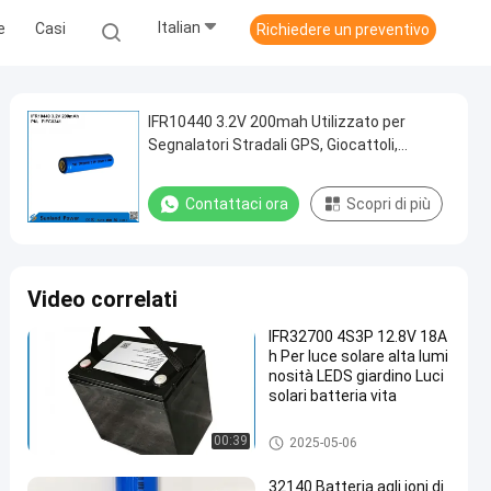
Italian
e
Casi
Richiedere un preventivo
IFR10440 3.2V 200mah Utilizzato per
Segnalatori Stradali GPS, Giocattoli,
Lampade da Miniera, Lampioni Solari,
Dispositivi di Comunicazione Wireless,
Contattaci ora
Scopri di più
Utensili Elettrici, Apparecchiature
Audiovisive, Contatori Intelligenti, Sistemi
di Sicurezza, Illuminazione di Emergenza
Video correlati
IFR32700 4S3P 12.8V 18A
h Per luce solare alta lumi
nosità LEDS giardino Luci
solari batteria vita
3.2V LiFePO4 batteria
00:39
2025-05-06
32140 Batteria agli ioni di