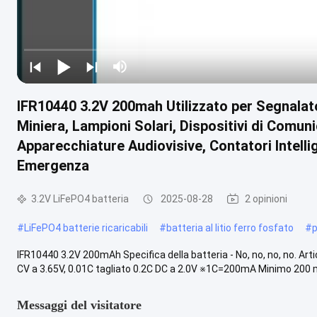
IFR10440 3.2V 200mah Utilizzato per Segnalato
Miniera, Lampioni Solari, Dispositivi di Comunic
Apparecchiature Audiovisive, Contatori Intellig
Emergenza
3.2V LiFePO4 batteria
2025-08-28
2 opinioni
#
LiFePO4 batterie ricaricabili
#
batteria al litio ferro fosfato
#
p
IFR10440 3.2V 200mAh Specifica della batteria - No, no, no, no. A
CV a 3.65V, 0.01C tagliato 0.2C DC a 2.0V ※1C=200mA Minimo 200 mA
Messaggi del visitatore