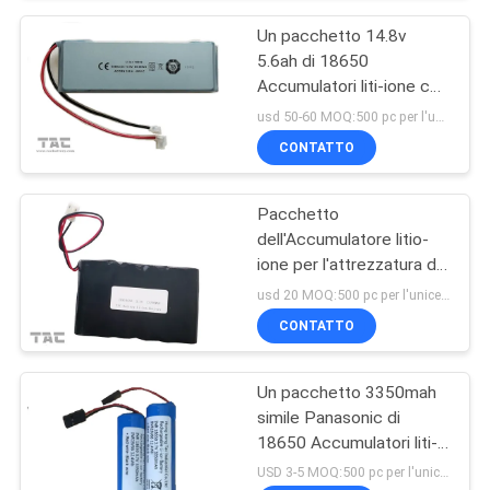
Un pacchetto 14.8v
5.6ah di 18650
Accumulatori liti-ione con
UL2054 per illuminazione
usd 50-60 MOQ:500 pc per l'unicellulare, 50pack per i pacchetti della batteria
di via
CONTATTO
Pacchetto
dell'Accumulatore litio-
ione per l'attrezzatura di
telecomunicazioni 18650
usd 20 MOQ:500 pc per l'unicellulare, 50pack per i pacchetti della batteria
13.2AH 3.7V
CONTATTO
Un pacchetto 3350mah
simile Panasonic di
18650 Accumulatori liti-
ione per la bici dirige
USD 3-5 MOQ:500 pc per l'unicellulare, 50pack per i pacchetti della batteria