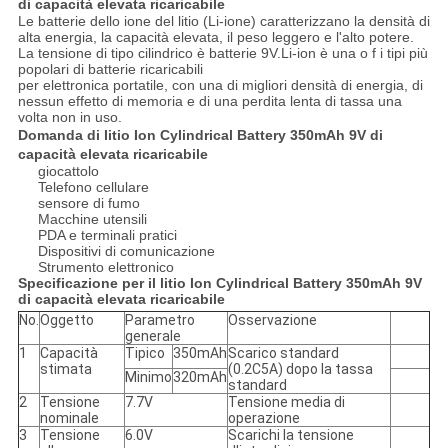
di capacità elevata ricaricabile
Le batterie dello ione del litio (Li-ione) caratterizzano la densità di
alta energia, la capacità elevata, il peso leggero e l'alto potere.
La tensione di tipo cilindrico è batterie 9V.Li-ion è una o f i tipi più
popolari di batterie ricaricabili
per elettronica portatile, con una di migliori densità di energia, di
nessun effetto di memoria e di una perdita lenta di tassa una
volta non in uso.
Domanda di litio Ion Cylindrical Battery 350mAh 9V di
capacità elevata ricaricabile
giocattolo
Telefono cellulare
sensore di fumo
Macchine utensili
PDA e terminali pratici
Dispositivi di comunicazione
Strumento elettronico
Specificazione per il litio Ion Cylindrical Battery 350mAh 9V
di capacità elevata ricaricabile
No.
Oggetto
Parametro
Osservazione
generale
1
Capacità
Tipico
350mAh
Scarico standard
stimata
(0.2C5A) dopo la tassa
Minimo
320mAh
standard
2
Tensione
7.7V
Tensione media di
nominale
operazione
3
Tensione
6.0V
Scarichi la tensione