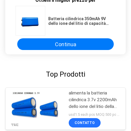
Ottieni il miglior prezzo per
Batteria cilindrica 350mAh 9V
dello ione del litio di capacità
elevata ricaricabile
Continua
Top Prodotti
alimenta la batteria
cilindrica 3.7v 2200mAh
dello ione del litio della
Banca 3-5C 18650
usd1.5 each pcs MOQ:500 pc per l'unicellulare, 50pack per i pacchetti della batteria
CONTATTO