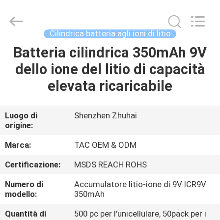
Zhou
Sunland
New
Energy
Technology
Cilindrica batteria agli ioni di litio
Co.,
Ltd..
Batteria cilindrica 350mAh 9V
CASA
All
Rights
Reserved.
dello ione del litio di capacità
PRODOTTI
elevata ricaricabile
VIDEO
Luogo di
Shenzhen Zhuhai
origine:
CIRCA
Marca:
TAC OEM & ODM
NOI
Certificazione:
MSDS REACH ROHS
Numero di
Accumulatore litio-ione di 9V ICR9V
GIRO
modello:
350mAh
DELLA
Quantità di
500 pc per l'unicellulare, 50pack per i