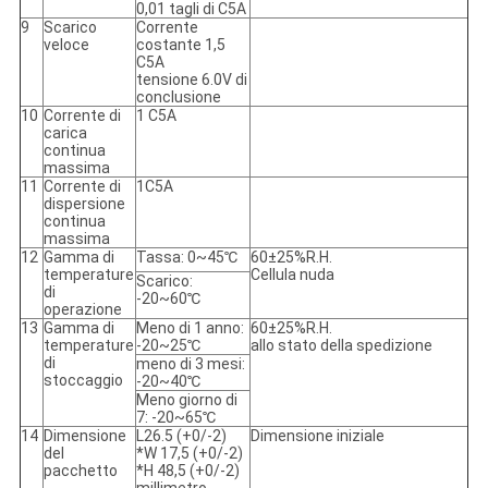
0,01 tagli di C5A
9
Scarico
Corrente
veloce
costante 1,5
C5A
tensione 6.0V di
conclusione
10
Corrente di
1 C5A
carica
continua
massima
11
Corrente di
1C5A
dispersione
continua
massima
12
Gamma di
Tassa: 0~45℃
60±25%R.H.
temperature
Cellula nuda
Scarico:
di
-20~60℃
operazione
13
Gamma di
Meno di 1 anno:
60±25%R.H.
temperature
-20~25℃
allo stato della spedizione
di
meno di 3 mesi:
stoccaggio
-20~40℃
Meno giorno di
7: -20~65℃
14
Dimensione
L26.5 (+0/-2)
Dimensione iniziale
del
*W 17,5 (+0/-2)
pacchetto
*H 48,5 (+0/-2)