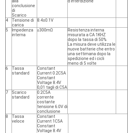
alla
d'interdizione
conclusione
di
Scarico
4
Tensione di
8.4±0.1V
carica
5
Impedenza
≤300mΩ
Resistenza interna
interna
misurata a CA 1KHZ
dopo la tassa di 50%
La misura deve utilizza le
nuove batterie che entro
una settimana dopo la
spedizione ed i cicli
meno di 5 volte
6
Tassa
Constant
standard
Current 0.2C5A
Constant
Voltage 8.4V
0,01 tagli di C5A
7
Scarico
0.2C5A
standard
corrente
costante
tensione 6.0V di
conclusione
8
Tassa
Constant
veloce
Current 1C5A
Constant
Voltage 8.4V