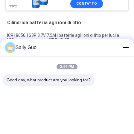
l'illuminazione
CONTATTO
Cilindrica batteria agli ioni di litio
ICR18650 1S3P 3.7V 7.5AH batterie agli ioni di litio per luci a
LED con connettore JST PHR-2P
Sally Guo
Batteria al litio 18650 per il pacchetto dello ione 2200mAh del
litio dei telefoni cellulari INM 7.4V
3:55 PM
3,7 batteria cilindrica dello ione del litio di volt 2300mAh
ricaricabile per il faro della bicicletta
Good day, what product are you looking for?
Categorie popolari
Tutti
Sistema Portatile Di 
Cilindrica Batteria 
Immagazzinamento 
Agli Ioni Di Litio
Dell'energia
3.2V LiFePO4 
Batteria Li-Mn
Batteria