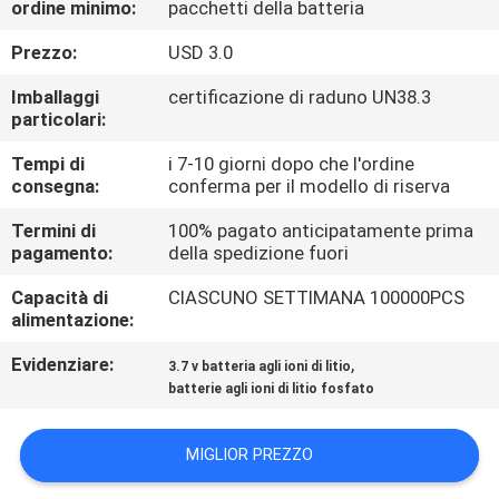
ordine minimo:
pacchetti della batteria
FABBRICA
Prezzo:
USD 3.0
CONTROLLO
Imballaggi
certificazione di raduno UN38.3
DI
particolari:
QUALITÀ
Tempi di
i 7-10 giorni dopo che l'ordine
consegna:
conferma per il modello di riserva
CONTATTICI
Termini di
100% pagato anticipatamente prima
pagamento:
della spedizione fuori
Capacità di
CIASCUNO SETTIMANA 100000PCS
NOTIZIE
alimentazione:
Evidenziare:
,
3.7 v batteria agli ioni di litio
CASI
batterie agli ioni di litio fosfato
RICHIEDA
MIGLIOR PREZZO
UNA